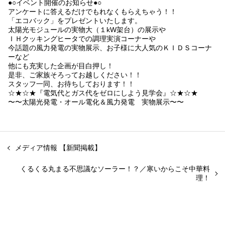
●○イベント開催のお知らせ●○
アンケートに答えるだけでもれなくもらえちゃう！！
「エコバック」をプレゼントいたします。
太陽光モジュールの実物大（１kW架台）の展示や
ＩＨクッキングヒータでの調理実演コーナーや
今話題の風力発電の実物展示、お子様に大人気のＫＩＤＳコーナ
ーなど
他にも充実した企画が目白押し！
是非、ご家族そろってお越しください！！
スタッフ一同、お待ちしております！！
☆★☆★『電気代とガス代をゼロにしよう見学会』☆★☆★
〜〜太陽光発電・オール電化＆風力発電 実物展示〜〜
メディア情報 【新聞掲載】
くるくる丸まる不思議なソーラー！？／寒いからこそ中華料
理！