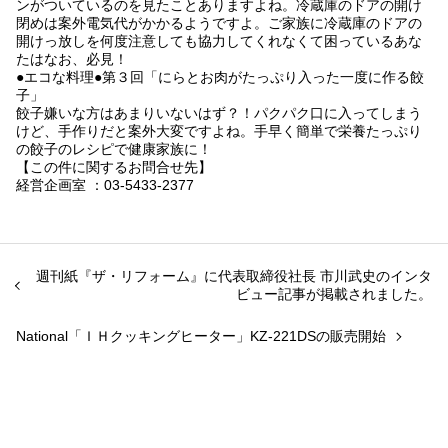
ンがついているのを見たことありますよね。冷蔵庫のドアの開け
閉めは案外電気代がかかるようですよ。ご家族に冷蔵庫のドアの
開けっ放しを何度注意しても協力してくれなくて困っているあな
たはなお、必見！
●エコな料理●第３回「にらとお肉がたっぷり入った一度に作る餃
子」
餃子嫌いな方はあまりいないはず？！パクパク口に入ってしまう
けど、手作りだと案外大変ですよね。手早く簡単で栄養たっぷり
の餃子のレシピで健康家族に！
【この件に関するお問合せ先】
経営企画室 ：03-5433-2377
週刊紙『ザ・リフォーム』に代表取締役社長 市川武史のインタ
ビュー記事が掲載されました。
National「ＩＨクッキングヒーター」KZ-221DSの販売開始