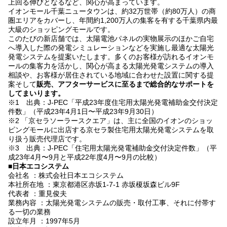
上回る伸びとなるなど、関心が高まっています。
イオンモール千葉ニュータウンは、約32万世帯（約80万人）の商
圏エリアをカバーし、年間約1,200万人の集客を有する千葉県内最
大級のショッピングモールです。
このたびの新店舗では、太陽電池パネルの実物展示のほかご自宅
へ導入した際の発電シミュレーションなどを実施し最適な太陽光
発電システムを提案いたします。多くのお客様が訪れるイオンモ
ールの集客力を活かし、関心が高まる太陽光発電システムの導入
相談や、お客様が居住されている地域に合わせた設置に関する提
案そして
販売、アフターサービスに至るまで総合的なサポートを
してまいります。
※1 出典：J-PEC「平成23年度住宅用太陽光発電補助金交付決定
件数」（平成23年4月1日〜平成23年9月30日）
※2 「京セラソーラースクエア」は、主に全国のイオンのショッ
ピングモールに出店する京セラ製住宅用太陽光発電システムを取
り扱う販売代理店です。
※3 出典：J-PEC「住宅用太陽光発電補助金交付決定件数」（平
成23年4月〜9月と平成22年度4月〜9月の比較）
■日本エコシステム
会社名 ：株式会社日本エコシステム
本社所在地 ：東京都港区赤坂1-7-1 赤坂榎坂森ビル9F
代表者 ：重見俊夫
業務内容 ：太陽光発電システムの販売・取付工事、それに付帯す
る一切の業務
設立年月 ：1997年5月