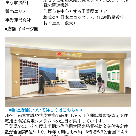
主な取扱品目
電化関連機器
販売エリア
印西市を中心とする千葉県エリア
株式会社日本エコシステム（代表取締役社
事業運営会社
長：重見 俊夫）
■店舗 イメージ図
■当社店舗について詳しくはこちら＞＞
昨今、節電意識や防災意識の高まりから自立運転機能を備える住
宅用太陽光発電システムへの注目が集まっています。
千葉県では、今年度上半期の住宅用太陽光発電補助金交付決定件
数が全国第5位
※1
で、昨年同期に比べ約1.6倍増
※3
と全国平均を