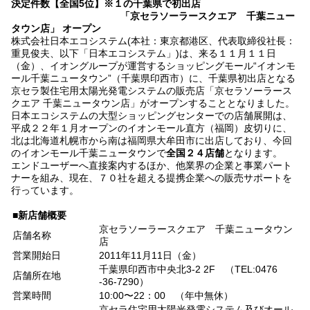
決定件数【全国5位】
※１
の千葉県で初出店
「京セラソーラースクエア 千葉ニュー
タウン店」 オープン
株式会社日本エコシステム(本社：東京都港区、代表取締役社長：
重見俊夫、以下「日本エコシステム」)は、来る１１月１１日
（金）、イオングループが運営するショッピングモール“イオンモ
ール千葉ニュータウン”（千葉県印西市）に、千葉県初出店となる
京セラ製住宅用太陽光発電システムの販売店「京セラソーラース
クエア 千葉ニュータウン店」がオープンすることとなりました。
日本エコシステムの大型ショッピングセンターでの店舗展開は、
平成２２年１月オープンのイオンモール直方（福岡）皮切りに、
北は北海道札幌市から南は福岡県大牟田市に出店しており、今回
のイオンモール千葉ニュータウンで
全国２４店舗
となります。
エンドユーザーへ直接案内するほか、他業界の企業と事業パート
ナーを組み、現在、７０社を超える提携企業への販売サポートを
行っています。
■新店舗概要
京セラソーラースクエア 千葉ニュータウン
店舗名称
店
営業開始日
2011年11月11日（金）
千葉県印西市中央北3-2 2F （TEL:0476
店舗所在地
-36-7290）
営業時間
10:00〜22：00 （年中無休）
京セラ住宅用太陽光発電システム及びオール