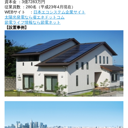
資本金 ：3億7283万円
従業員数 ：280名（平成23年4月現在）
WEBサイト ：
日本エコシステム企業サイト
太陽光発電なら省エネドットコム
節電ライフ情報なら節電ネット
【設置事例】