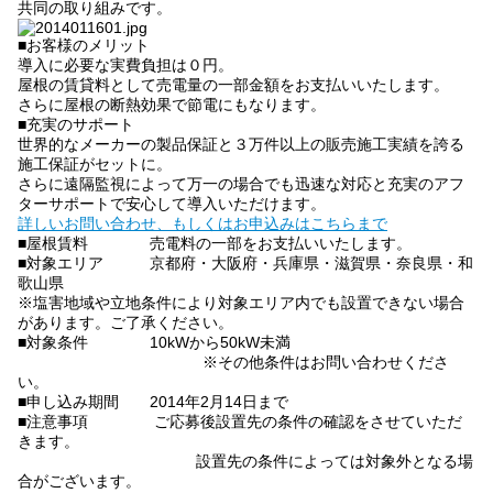
共同の取り組みです。
■お客様のメリット
導入に必要な実費負担は０円。
屋根の賃貸料として売電量の一部金額をお支払いいたします。
さらに屋根の断熱効果で節電にもなります。
■充実のサポート
世界的なメーカーの製品保証と３万件以上の販売施工実績を誇る
施工保証がセットに。
さらに遠隔監視によって万一の場合でも迅速な対応と充実のアフ
ターサポートで安心して導入いただけます。
詳しいお問い合わせ、もしくはお申込みはこちらまで
■屋根賃料 売電料の一部をお支払いいたします。
■対象エリア 京都府・大阪府・兵庫県・滋賀県・奈良県・和
歌山県
※塩害地域や立地条件により対象エリア内でも設置できない場合
があります。ご了承ください。
■対象条件 10kWから50kW未満
※その他条件はお問い合わせくださ
い。
■申し込み期間 2014年2月14日まで
■注意事項 ご応募後設置先の条件の確認をさせていただ
きます。
設置先の条件によっては対象外となる場
合がございます。