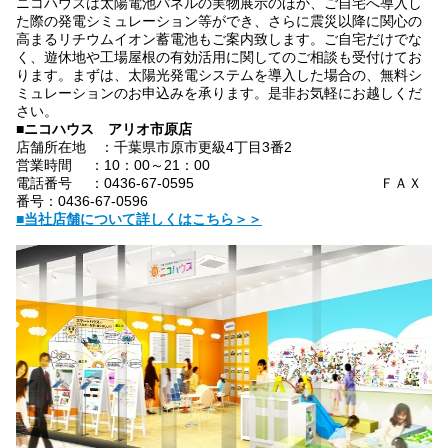
ニコハウスは太陽電池パネルの実物展示のほか、ご自宅へ導入し
た際の発電シミュレーション等ができ、さらに震災以降に関心の
高まるリチウムイオン蓄電池もご案内致します。ご自宅だけでな
く、遊休地や工場屋根の有効活用に関してのご相談も受付けてお
ります。まずは、太陽光発電システムを導入した場合の、無料シ
ミュレーションのお申込みを承ります。是非お気軽にお越しくだ
さい。
■ニコハウス アリオ市原店
店舗所在地 ：千葉県市原市更級4丁目3番2
営業時間 ：10：00～21：00
電話番号 ：0436-67-0595 ＦＡＸ
番号：0436-67-0596
■当社店舗について詳しくはこちら＞＞