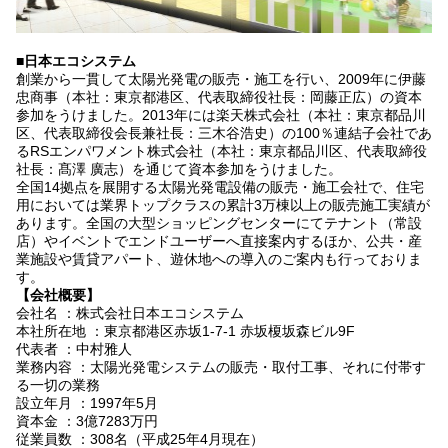
■日本エコシステム
創業から一貫して太陽光発電の販売・施工を行い、2009年に伊藤
忠商事（本社：東京都港区、代表取締役社長：岡藤正広）の資本
参加をうけました。2013年には楽天株式会社（本社：東京都品川
区、代表取締役会長兼社長：三木谷浩史）の100％連結子会社であ
るRSエンパワメント株式会社（本社：東京都品川区、代表取締役
社長：髙澤 廣志）を通じて資本参加をうけました。
全国14拠点を展開する太陽光発電設備の販売・施工会社で、住宅
用においては業界トップクラスの累計3万棟以上の販売施工実績が
あります。全国の大型ショッピングセンターにてテナント（常設
店）やイベントでエンドユーザーへ直接案内するほか、公共・産
業施設や賃貸アパート、遊休地への導入のご案内も行っておりま
す。
【会社概要】
会社名 ：株式会社日本エコシステム
本社所在地 ：東京都港区赤坂1-7-1 赤坂榎坂森ビル9F
代表者 ：中村雅人
業務内容 ：太陽光発電システムの販売・取付工事、それに付帯す
る一切の業務
設立年月 ：1997年5月
資本金 ：3億7283万円
従業員数 ：308名（平成25年4月現在）