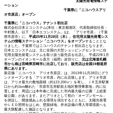
太陽光発電情報ステ
ーション
千葉県に「ニコハウスアリ
オ市原店」オープン
千葉県に「ニコハウス」テナント初出店
株式会社日本エコシステム(本社：東京都港区、代表取締役社長：
中村雅人、以下「日本エコシステム」)は、「アリオ市原」（千葉
県市原市）に、
平成25年11月28日（木）、住宅用太陽光発電シス
テムの情報ステーション「ニコハウス」をオープン
することとな
りました。千葉県ではニコハウスのテナント初出店となります。
日本エコシステムは、主に全国の大型ショッピングセンターに住
宅用太陽光発電システムを取り扱う販売店を出店し、平成22年1月
オープンのイオンモール直方（福岡）皮切りに、
北は北海道札幌
市から南は宮崎県宮崎市に出店しており、販売店は全国19都道府
県にあります。
新店舗「ニコハウス アリオ市原店」は、2013年11月28日にグラ
ンドオープンする「アリオ市原」内に出店致します。アリオ市原
は、アリオ最大の敷地面積（約123,200㎡）を有し、ＪＲ五井駅東
口から約1km離れた「市原市五井駅前土地区整理事業地」内に位
置します。周辺には本年春に完成した市内最大級の公園「上総更
級公園」があります。またアリオとして初の「オープンモール」
を併設し、開放感あふれる環境を演出するとともに、太陽光発電
やＬＥＤ照明をはじめ、壁面緑地、井水設備の導入等環境面へも
最大限配慮した施設となります。