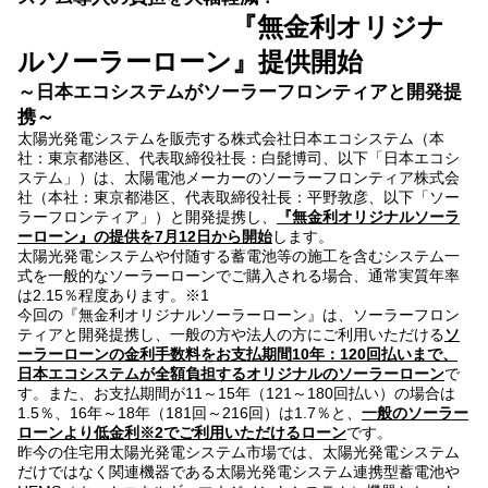
『無金利オリジナ
ルソーラーローン』提供開始
～日本エコシステムがソーラーフロンティアと開発提
携～
太陽光発電システムを販売する株式会社日本エコシステム（本
社：東京都港区、代表取締役社長：白髭博司、以下「日本エコシ
ステム」）は、太陽電池メーカーのソーラーフロンティア株式会
社（本社：東京都港区、代表取締役社長：平野敦彦、以下「ソー
ラーフロンティア」）と開発提携し、
『無金利オリジナルソーラ
ーローン』の提供を7月12日から開始
します。
太陽光発電システムや付随する蓄電池等の施工を含むシステム一
式を一般的なソーラーローンでご購入される場合、通常実質年率
は2.15％程度あります。
※1
今回の『無金利オリジナルソーラーローン』は、ソーラーフロン
ティアと開発提携し、一般の方や法人の方にご利用いただける
ソ
ーラーローンの金利手数料をお支払期間10年：120回払いまで、
日本エコシステムが全額負担するオリジナルのソーラーローン
で
す。また、お支払期間が11～15年（121～180回払い）の場合は
1.5％、16年～18年（181回～216回）は1.7％と、
一般のソーラー
ローンより低金利
※2
でご利用いただけるローン
です。
昨今の住宅用太陽光発電システム市場では、太陽光発電システム
だけではなく関連機器である太陽光発電システム連携型蓄電池や