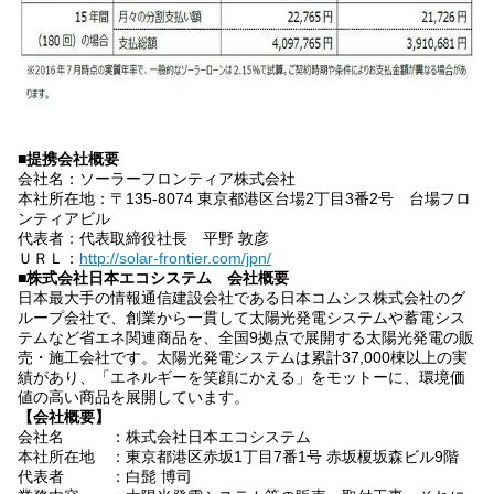
■提携会社概要
会社名：ソーラーフロンティア株式会社
本社所在地：〒135-8074 東京都港区台場2丁目3番2号 台場フロ
ンティアビル
代表者：代表取締役社長 平野 敦彦
ＵＲＬ：
http://solar-frontier.com/jpn/
■株式会社日本エコシステム 会社概要
日本最大手の情報通信建設会社である日本コムシス株式会社のグ
ループ会社で、創業から一貫して太陽光発電システムや蓄電シス
テムなど省エネ関連商品を、全国9拠点で展開する太陽光発電の販
売・施工会社です。太陽光発電システムは累計37,000棟以上の実
績があり、「エネルギーを笑顔にかえる」をモットーに、環境価
値の高い商品を展開しています。
【会社概要】
会社名 ：株式会社日本エコシステム
本社所在地 ：東京都港区赤坂1丁目7番1号 赤坂榎坂森ビル9階
代表者 ：白髭 博司