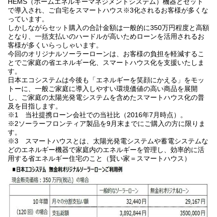
HEMS（ホームエネルギーマネジメントシステム）機器とセット
で導入され、ご自宅をスマートハウス
※3
化されるお客様が多くな
っています。
しかしながらセット購入の合計金額は一般的に350万円程度と高額
となり、一括支払いのハードルが高いためローンを活用されるお
客様が多くいらっしゃいます。
今回のオリジナルソーラーローンは、お客様の負担を軽減するこ
とでご家庭の省エネルギー化、スマートハウス化を支援いたしま
す。
日本エコシステムは今後も「エネルギーを笑顔にかえる」をモッ
トーに、一般ご家庭に導入しやすい環境価値の高い商品を展開
し、ご家庭の太陽光発電システムを含めたスマートハウス化の普
及を目指します。
※1 当社提携ローン会社での当社比（2016年7月時点）。
※2ソーラーフロンティア製品を9月末までにご購入の方に限りま
す。
※3 スマートハウスとは、太陽光発電システムや蓄電システムな
どのエネルギー機器で家庭内のエネルギーを管理し、効率的に活
用する省エネルギー住宅のこと（賢い家＝スマートハウス）