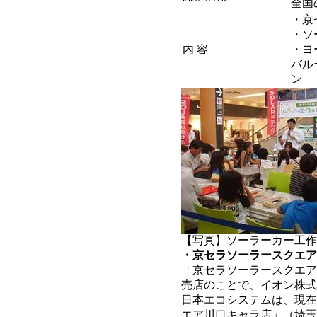
全国
・京
・ソ
内 容
・ヨ
バル
ン
【写真】ソーラーカー工作
・京セラソーラースクエア
「京セラソーラースクエア
売店のことで、イオン株式
日本エコシステムは、現在
エア川口キャラ店」（埼玉