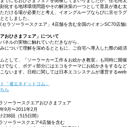
までにもおひさまフェアを開催してまいりましたが、住宅用太
刻化する地球環境問題やその解決策の一つとして普及が進む太
ただける場が必要だと考え、イオングループならびに京セラグ
ととしました。
京セラソーラースクエア」4店舗を含む全国のイオンSC70店舗
アおひさまフェア」について
パネルの実物に触れていただきながら、
みについて理解を深めるとともに、ご自宅へ導入した際の経済
ムとして、「ソーラーカー工作＆お絵かき教室」も同時に開催
けでなく、ボディ部分にはエコをテーマにお絵かきをするなど
こないます。日程に関しては日本エコシステムが運営するwe
ト「省エネドットコム」
ちら
ラソーラースクエアおひさまフェア
0年9月〜2011年2月
計238回（515日間）
ラソーラースクエア4店舗を含む