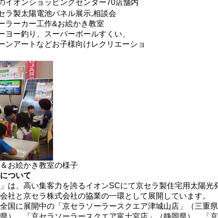
のイオンショッピングセンター70店舗内
セラ製太陽電池パネル展示,相談会
ーラーカー工作&お絵かき教室
ーヨー釣り、スーパーボールすくい、
ーンアートなどお子様向けレクリエーショ
＆お絵かき教室の様子
について
」は、高い集客力を誇るイオンSCにて京セラ製住宅用太陽光
会社と京セラ株式会社の協業の一環として展開しています。
全国に展開中の「京セラソーラースクエア津城山店」（三重県
県）、「京セラソーラースクエア富士宮店」（静岡県）、「京