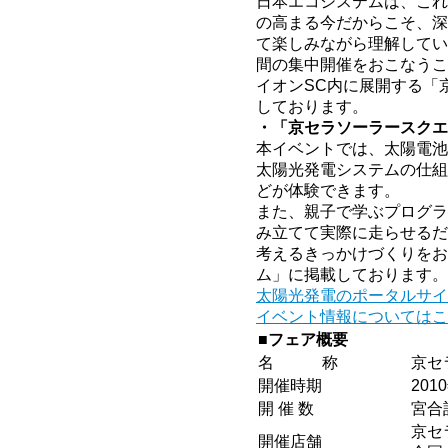
日本エコシステムは、これ
の高まる今だからこそ、深
て楽しみながら理解してい
間の集中開催をおこなうこ
イオンSC内に展開する「
しております。
・「京セラソーラースクエ
本イベントでは、太陽電池
太陽光発電システムの仕組
どが体験できます。
また、親子で学ぶプログラ
み立てて実際に走らせるだ
考えるきっかけづくりをお
ム」に掲載しております。
太陽光発電のポータルサイ
イベント情報についてはこ
■フェア概要
名 称
京セ
開催時期
201
開 催 数
宮合
京セ
開催店舗