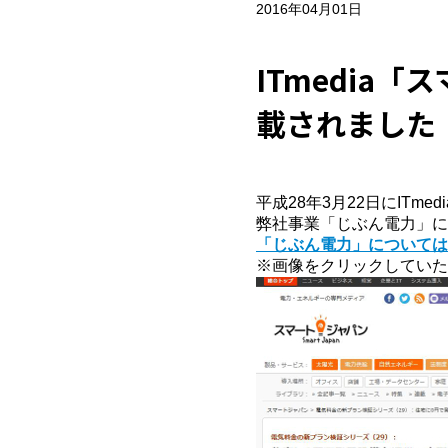
2016年04月01日
ITmedia
載されました
平成28年3月22日にITme
弊社事業「じぶん電力」に
「じぶん電力」については
※画像をクリックしていた